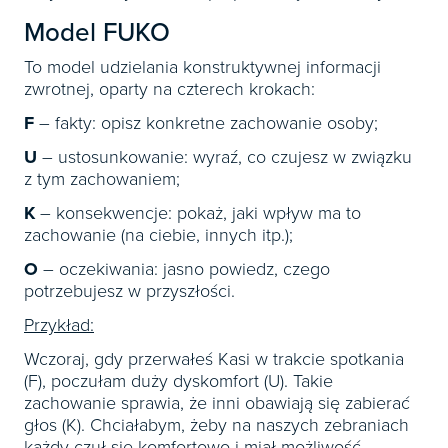
Model FUKO
To model udzielania konstruktywnej informacji
zwrotnej, oparty na czterech krokach:
F
– fakty: opisz konkretne zachowanie osoby;
U
– ustosunkowanie: wyraź, co czujesz w związku
z tym zachowaniem;
K
– konsekwencje: pokaż, jaki wpływ ma to
zachowanie (na ciebie, innych itp.);
O
– oczekiwania: jasno powiedz, czego
potrzebujesz w przyszłości.
Przykład:
Wczoraj, gdy przerwałeś Kasi w trakcie spotkania
(F), poczułam duży dyskomfort (U). Takie
zachowanie sprawia, że inni obawiają się zabierać
głos (K). Chciałabym, żeby na naszych zebraniach
każdy czuł się komfortowo i miał możliwość