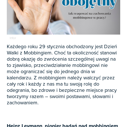

Zapowiedzi

Prenumerata 2026
Infor

Szkolenia
Każdego roku 29 stycznia obchodzony jest Dzień
Walki z Mobbingiem. Choć ta okoliczność stanowi
Księgowość

Sygnaliści
dobrą okazję do zwrócenia szczególnej uwagi na
Kadry
to zjawisko, przeciwdziałanie mobbingowi nie

Prawo Pracy i ZUS
Biznes / Zarządzanie
może ograniczać się do jednego dnia w
Czasopisma

kalendarzu. Z mobbingiem należy walczyć przez
Rachunkowość i finanse
cały rok i każdy z nas ma tu swoją rolę do
E-wydania
Czasopisma

Rachunkowość budżetowa
odegrania, bo zdrowe i bezpieczne miejsce pracy
Książki
E-wydania
tworzymy razem – swoimi postawami, słowami i
Czasopisma

Podatki
zachowaniem.
E-booki
Książki
E-wydania
Czasopisma

Webinaria
Biura rachunkowe
E-booki
Książki
E-wydania
Czasopisma

Webinaria
Samorząd i administracja
E-booki
Heinz Leymann
,
pionier badań nad mobbingiem
,