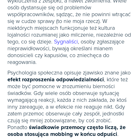
wykluczenia z zespołu, a nawet zwolnienia. Wiele
osób dystansuje się od problemów
współpracowników, sądząc, że nie powinni wtrącać
się w cudze sprawy (to nie moja rzecz). W
niektórych miejscach funkcjonuje też kultura
lojalności rozumianej jako milczenie, niezależnie od
tego, co się dzieje.
Sygnaliści
, osoby zgłaszające
nieprawidłowości, bywają określani mianem
donosicieli czy kapusiów, co zniechęca do
reagowania.
Psychologia społeczna opisuje zjawisko znane jako
efekt rozproszenia odpowiedzialności
, które też
może być pomocne w zrozumieniu bierności
świadków. Gdy wiele osób obserwuje sytuację
wymagającą reakcji, każda z nich zakłada, że ktoś
inny zareaguje, a w efekcie nie reaguje nikt. Gdy
zatem przemoc obserwuje cały zespół, jednostki
czują się mniej zobowiązane, by coś zrobić.
Ponadto
świadkowie przemocy często liczą, że
osoba stosująca mobbing w końcu odpuści
.