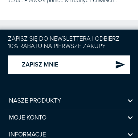
uczuć. Pierwsza pomoc w trudnych chwilach”.
ZAPISZ SIĘ DO NEWSLETTERA I ODBIERZ
10% RABATU NA PIERWSZE ZAKUPY
send
ZAPISZ MNIE

NASZE PRODUKTY
Nowości

Zapowiedzi
MOJE KONTO
Bestsellery
Moje konto

Czasopisma
Moje produkty
INFORMACJE