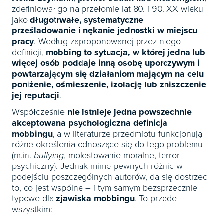
Książki
E-wydania
zdefiniował go na przełomie lat 80. i 90. XX wieku
Czasopisma

Webinaria
INFORLEX
E-booki
jako
długotrwałe, systematyczne
Książki
E-wydania
prześladowanie i nękanie jednostki w miejscu

Webinaria
Oprogramowanie
E-booki
Książki
pracy
. Według zaproponowanej przez niego

definicji,
mobbing to sytuacja, w której jedna lub
Webinaria
Zarządzanie i HRM
E-booki
więcej osób poddaje inną osobę uporczywym i
Czasopisma

Webinaria
Prawo gospodarcze
powtarzającym się działaniom mającym na celu
E-wydania
poniżenie, ośmieszenie, izolację lub zniszczenie
Czasopisma

Prawo dla każdego
jej reputacji
.
Książki
E-wydania
Czasopisma
Współcześnie
nie istnieje jedna powszechnie
E-booki
Książki
akceptowana psychologiczna definicja
E-wydania
Webinaria
mobbingu
, a w literaturze przedmiotu funkcjonują
E-booki
Książki
różne określenia odnoszące się do tego problemu
Webinaria
E-booki
(m.in.
bullying
, molestowanie moralne, terror
psychiczny). Jednak mimo pewnych różnic w
Webinaria
podejściu poszczególnych autorów, da się dostrzec
to, co jest wspólne – i tym samym bezsprzecznie
typowe dla
zjawiska mobbingu
. To przede
wszystkim: