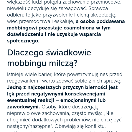
większość ludzi potępia zachowania przemocowe,
niewielu decyduje się zareagować. Sprawca
odbiera to jako przyzwolenie i cichą akceptację,
więc przemoc trwa i eskaluje,
a osoba poddawana
mobbingowi pozostaje osamotniona w tym
doświadczeniu i nie uzyskuje wsparcia
społecznego
.
Dlaczego świadkowie
mobbingu milczą?
Istnieje wiele barier, które powstrzymują nas przed
reagowaniem i warto zdawać sobie z nich sprawę.
Jedną z najczęstszych przyczyn bierności jest
lęk przed negatywnymi konsekwencjami
ewentualnej reakcji – emocjonalnymi lub
zawodowymi.
Osoby, które dostrzegają
nieprawidłowe zachowania, często myślą: „Nie
chcę mieć dodatkowych problemów, nie chcę być
następny/następna”. Obawiają się konfliktu,