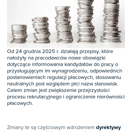

Zapowiedzi

Prenumerata 2026

Szkolenia
Od 24 grudnia 2025 r. działają przepisy, które
Księgowość

Sygnaliści
nałożyły na pracodawców nowe obowiązki
Kadry
dotyczące informowania kandydatów do pracy o

Prawo Pracy i ZUS
przysługującym im wynagrodzeniu, odpowiednich
Biznes / Zarządzanie
postanowieniach regulacji płacowych, stosowaniu
Czasopisma

Rachunkowość i finanse
neutralnych pod względem płci nazw stanowisk.
E-wydania
Czasopisma
Celem zmian jest zwiększenie przejrzystości

Rachunkowość budżetowa
procesu rekrutacyjnego i ograniczenie nierówności
Książki
E-wydania
Czasopisma

płacowych.
Podatki
E-booki
Książki
E-wydania
Czasopisma

Webinaria
Biura rachunkowe
E-booki
Książki
E-wydania
Czasopisma

Zmiany te są częściowym wdrożeniem
dyrektywy
Webinaria
Samorząd i administracja
E-booki