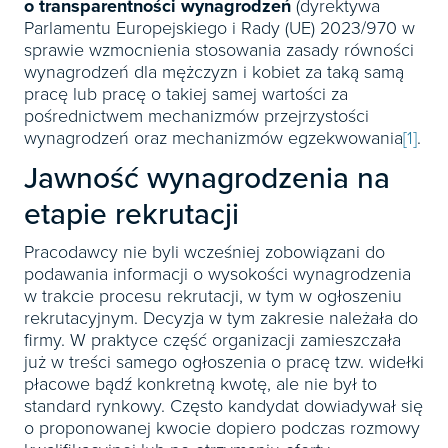
Książki
o transparentności wynagrodzeń
(dyrektywa
E-wydania
Czasopisma

Webinaria
INFORLEX
Parlamentu Europejskiego i Rady (UE) 2023/970 w
E-booki
Książki
E-wydania
sprawie wzmocnienia stosowania zasady równości

Webinaria
Oprogramowanie
wynagrodzeń dla mężczyzn i kobiet za taką samą
E-booki
Książki
pracę lub pracę o takiej samej wartości za

Webinaria
Zarządzanie i HRM
E-booki
pośrednictwem mechanizmów przejrzystości
Czasopisma
wynagrodzeń oraz mechanizmów egzekwowania
[1]
.

Webinaria
Prawo gospodarcze
E-wydania
Jawność wynagrodzenia na
Czasopisma

Prawo dla każdego
Książki
etapie rekrutacji
E-wydania
Czasopisma
E-booki
Książki
E-wydania
Pracodawcy nie byli wcześniej zobowiązani do
Webinaria
E-booki
podawania informacji o wysokości wynagrodzenia
Książki
w trakcie procesu rekrutacji, w tym w ogłoszeniu
Webinaria
E-booki
rekrutacyjnym. Decyzja w tym zakresie należała do
firmy. W praktyce część organizacji zamieszczała
Webinaria
już w treści samego ogłoszenia o pracę tzw. widełki
płacowe bądź konkretną kwotę, ale nie był to
standard rynkowy. Często kandydat dowiadywał się
o proponowanej kwocie dopiero podczas rozmowy