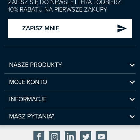
ZAPISZ SIĘ DO NEWSLETTERA I ODBIERZ
10% RABATU NA PIERWSZE ZAKUPY
send
ZAPISZ MNIE

NASZE PRODUKTY
Nowości

Zapowiedzi
MOJE KONTO
Bestsellery
Moje konto

Czasopisma
Moje produkty
INFORMACJE
Webinaria/Szkolenia
Historia zakupów
Regulamin sklepu internetowego
Prawo Pracy i ZUS

Moje zgody
(www.sklep.infor.pl)
MASZ PYTANIA?
Podatki
Płatność

bok@infor.pl
INFORLEX
Bezpieczeństwo

801 626 666