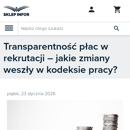

Transparentność płac w
PRODUKTY
Klasyfikacja budżetowa 2027
rekrutacji – jakie zmiany
Szkolenia

SZUKAJ PODOBNYCH PRODUKTÓW
weszły w kodeksie pracy?
Abonamenty
KSeF
Dziennik Gazeta Prawna
piątek, 23 stycznia 2026

Bestsellery

Nowości