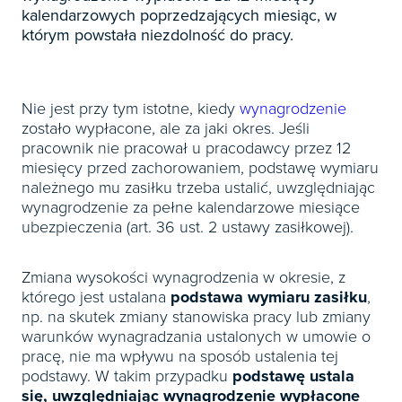
Książki
E-wydania
kalendarzowych poprzedzających miesiąc, w
Czasopisma

Webinaria
INFORLEX
E-booki
którym powstała niezdolność do pracy.
Książki
E-wydania

Webinaria
Oprogramowanie
E-booki
Książki

Webinaria
Zarządzanie i HRM
E-booki
Nie jest przy tym istotne, kiedy
wynagrodzenie
Czasopisma

zostało wypłacone, ale za jaki okres. Jeśli
Webinaria
Prawo gospodarcze
pracownik nie pracował u pracodawcy przez 12
E-wydania
Czasopisma

Prawo dla każdego
miesięcy przed zachorowaniem, podstawę wymiaru
Książki
należnego mu zasiłku trzeba ustalić, uwzględniając
E-wydania
Czasopisma
wynagrodzenie za pełne kalendarzowe miesiące
E-booki
Książki
E-wydania
ubezpieczenia (art. 36 ust. 2 ustawy zasiłkowej).
Webinaria
E-booki
Książki
Webinaria
Zmiana wysokości wynagrodzenia w okresie, z
E-booki
którego jest ustalana
podstawa wymiaru zasiłku
,
Webinaria
np. na skutek zmiany stanowiska pracy lub zmiany
warunków wynagradzania ustalonych w umowie o
pracę, nie ma wpływu na sposób ustalenia tej
podstawy. W takim przypadku
podstawę ustala
się, uwzględniając wynagrodzenie wypłacone