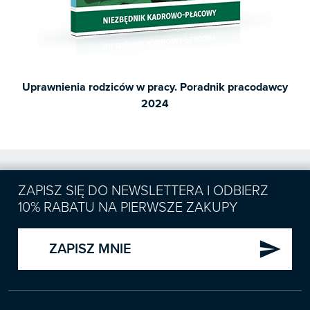
Uprawnienia rodziców w pracy. Poradnik pracodawcy
2024
ZAPISZ SIĘ DO NEWSLETTERA I ODBIERZ
10% RABATU NA PIERWSZE ZAKUPY
send
ZAPISZ MNIE