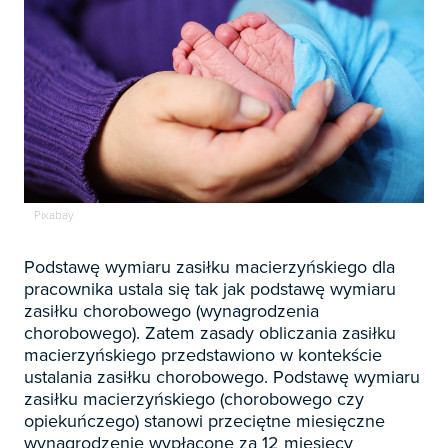

Zapowiedzi

Prenumerata 2026

Szkolenia
Księgowość

Sygnaliści
Kadry
Pixabay

Prawo Pracy i ZUS
Biznes / Zarządzanie
Czasopisma
Podstawę wymiaru zasiłku macierzyńskiego dla

Rachunkowość i finanse
pracownika ustala się tak jak podstawę wymiaru
E-wydania
Czasopisma

zasiłku chorobowego (wynagrodzenia
Rachunkowość budżetowa
Książki
chorobowego). Zatem zasady obliczania zasiłku
E-wydania
Czasopisma

Podatki
macierzyńskiego przedstawiono w kontekście
E-booki
Książki
ustalania zasiłku chorobowego. Podstawę wymiaru
E-wydania
Czasopisma

Webinaria
Biura rachunkowe
zasiłku macierzyńskiego (chorobowego czy
E-booki
Książki
E-wydania
opiekuńczego) stanowi przeciętne miesięczne
Czasopisma

Webinaria
Samorząd i administracja
E-booki
wynagrodzenie wypłacone za 12 miesięcy