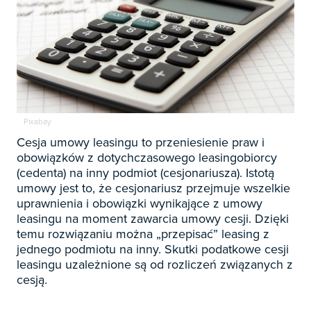

Zapowiedzi

Prenumerata 2026

Szkolenia
Pixabay
Księgowość

Sygnaliści
Cesja umowy leasingu to przeniesienie praw i
Kadry
obowiązków z dotychczasowego leasingobiorcy

Prawo Pracy i ZUS
(cedenta) na inny podmiot (cesjonariusza). Istotą
Biznes / Zarządzanie
Czasopisma

umowy jest to, że cesjonariusz przejmuje wszelkie
Rachunkowość i finanse
uprawnienia i obowiązki wynikające z umowy
E-wydania
Czasopisma

Rachunkowość budżetowa
leasingu na moment zawarcia umowy cesji. Dzięki
Książki
temu rozwiązaniu można „przepisać” leasing z
E-wydania
Czasopisma

Podatki
jednego podmiotu na inny. Skutki podatkowe cesji
E-booki
Książki
E-wydania
leasingu uzależnione są od rozliczeń związanych z
Czasopisma

Webinaria
Biura rachunkowe
E-booki
cesją.
Książki
E-wydania
Czasopisma

Webinaria
Samorząd i administracja
E-booki