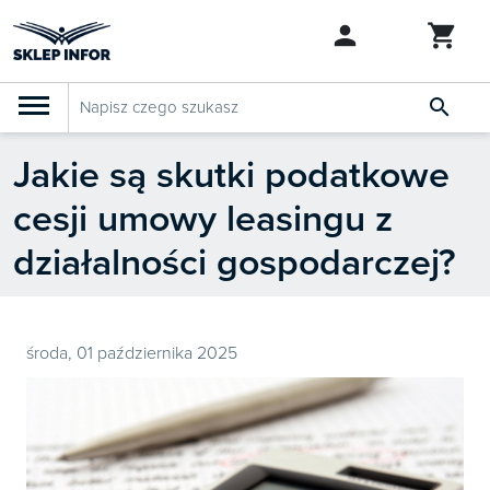

Jakie są skutki podatkowe
PRODUKTY
Klasyfikacja budżetowa 2027
cesji umowy leasingu z
Szkolenia

SZUKAJ PODOBNYCH PRODUKTÓW
działalności gospodarczej?
Abonamenty
KSeF
Dziennik Gazeta Prawna
środa, 01 października 2025

Bestsellery

Nowości