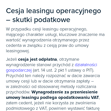
Książki
E-wydania
Czasopisma

Webinaria
INFORLEX
E-booki
Cesja leasingu operacyjnego
Książki
E-wydania

Webinaria
Oprogramowanie
– skutki podatkowe
E-booki
Książki

Webinaria
Zarządzanie i HRM
E-booki
W przypadku cesji leasingu operacyjnego,
Czasopisma
mającego charakter usługi, kluczowe znaczenie ma

Webinaria
Prawo gospodarcze
wartość wynagrodzenia otrzymanego przez
E-wydania
Czasopisma

cedenta w związku z cesją praw do umowy
Prawo dla każdego
Książki
leasingowej.
E-wydania
Czasopisma
E-booki
Jeżeli
cesja jest odpłatna
, otrzymane
Książki
E-wydania
wynagrodzenie stanowi przychód z
działalności
Webinaria
E-booki
Książki
gospodarczej
(art. 14 ust. 2 pkt 1 ustawy o PIT).
Przychód ten należy rozpoznać w dacie zawarcia
Webinaria
E-booki
umowy cesji lub w dacie otrzymania zapłaty –
Webinaria
w zależności od stosowanej metody rozliczania
przychodów.
Wynagrodzenie za przeniesienie
umowy leasingu podlega opodatkowaniu VAT
,
zatem cedent, jeżeli nie korzysta ze zwolnienia
podmiotowego z VAT, powinien wystawić fakturę