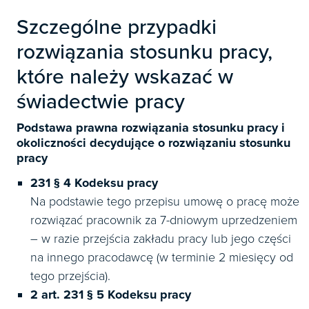
Książki
E-wydania
Czasopisma

Webinaria
INFORLEX
Szczególne przypadki
E-booki
Książki
E-wydania

Webinaria
Oprogramowanie
rozwiązania stosunku pracy,
E-booki
Książki

które należy wskazać w
Webinaria
Zarządzanie i HRM
E-booki
Czasopisma
świadectwie pracy

Webinaria
Prawo gospodarcze
E-wydania
Czasopisma

Podstawa prawna rozwiązania stosunku pracy i
Prawo dla każdego
Książki
okoliczności decydujące o rozwiązaniu stosunku
E-wydania
Czasopisma
pracy
E-booki
Książki
E-wydania
231 § 4 Kodeksu pracy
Webinaria
E-booki
Książki
Na podstawie tego przepisu umowę o pracę może
Webinaria
E-booki
rozwiązać pracownik za 7-dniowym uprzedzeniem
Webinaria
– w razie przejścia zakładu pracy lub jego części
na innego pracodawcę (w terminie 2 miesięcy od
tego przejścia).
2 art. 231 § 5 Kodeksu pracy