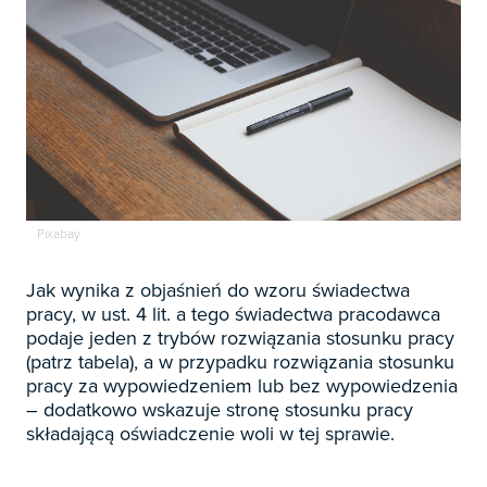

Zapowiedzi

Prenumerata 2026

Szkolenia
Księgowość

Sygnaliści
Kadry
Pixabay

Prawo Pracy i ZUS
Biznes / Zarządzanie
Czasopisma
Jak wynika z objaśnień do wzoru świadectwa

Rachunkowość i finanse
pracy, w ust. 4 lit. a tego świadectwa pracodawca
E-wydania
Czasopisma

podaje jeden z trybów rozwiązania stosunku pracy
Rachunkowość budżetowa
Książki
(patrz tabela), a w przypadku rozwiązania stosunku
E-wydania
Czasopisma

Podatki
pracy za wypowiedzeniem lub bez wypowiedzenia
E-booki
Książki
– dodatkowo wskazuje stronę stosunku pracy
E-wydania
Czasopisma

Webinaria
Biura rachunkowe
składającą oświadczenie woli w tej sprawie.
E-booki
Książki
E-wydania
Czasopisma

Webinaria
Samorząd i administracja
E-booki