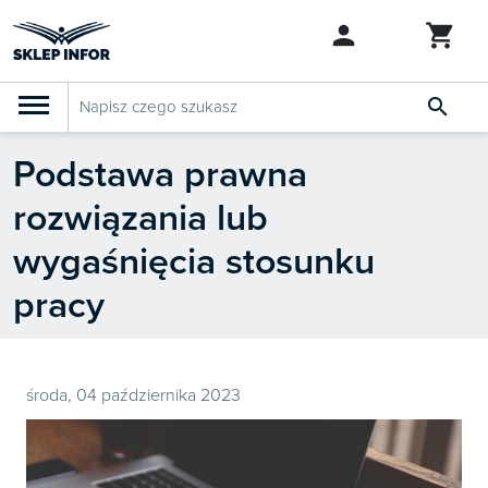

Podstawa prawna
PRODUKTY
Klasyfikacja budżetowa 2027
rozwiązania lub
Szkolenia

SZUKAJ PODOBNYCH PRODUKTÓW
wygaśnięcia stosunku
Abonamenty
pracy
KSeF
Dziennik Gazeta Prawna
środa, 04 października 2023

Bestsellery

Nowości