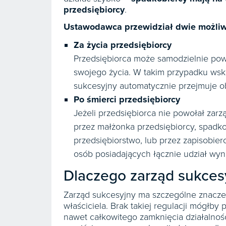
przedsiębiorcy
.
Ustawodawca przewidział dwie możliw
Za życia przedsiębiorcy
Przedsiębiorca może samodzielnie pow
swojego życia. W takim przypadku wsk
sukcesyjny automatycznie przejmuje o
Po śmierci przedsiębiorcy
Jeżeli przedsiębiorca nie powołał zar
przez małżonka przedsiębiorcy, spadk
przedsiębiorstwo, lub przez zapisobi
osób posiadających łącznie udział wyn
Dlaczego zarząd sukcesy
Zarząd sukcesyjny ma szczególne znaczen
właściciela. Brak takiej regulacji mógłby
nawet całkowitego zamknięcia działalno