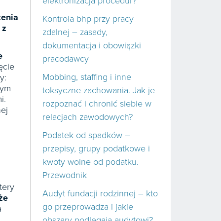
elektronizacja procedur?
zenia
Kontrola bhp przy pracy
 z
zdalnej – zasady,
dokumentacja i obowiązki
e
pracodawcy
ęcie
Mobbing, staffing i inne
y:
nym
toksyczne zachowania. Jak je
i.
rozpoznać i chronić siebie w
nej
relacjach zawodowych?
Podatek od spadków –
przepisy, grupy podatkowe i
kwoty wolne od podatku.
Przewodnik
tery
Audyt fundacji rodzinnej – kto
że
go przeprowadza i jakie
a
obszary podlegają audytowi?