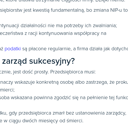
edsiębiorstw jest kwestią fundamentalną, bo zmiana NIP-u t
tynuacji działalności nie ma potrzeby ich zwalniania;
eczeństwa z racji kontynuowania współpracy na
aż
podatki
są płacone regularnie, a firma działa jak dotych
 zarząd sukcesyjny?
znie, jest dość prosty. Przedsiębiorca musi:
 znaczy wskazuje konkretną osobę albo zastrzega, że prok
mierci;
soba wskazana powinna zgodzić się na pełnienie tej funkcj
ku, gdy przedsiębiorca zmarł bez ustanowienia zarządcy,
ie w ciągu dwóch miesięcy od śmierci.