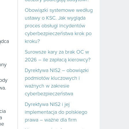
Obowiązki systemowe według
ustawy o KSC. Jak wygląda
proces obsługi incydentów
cyberbezpieczeństwa krok po
ądca
kroku?
Surowsze kary za brak OC w
2026 – ile zapłacą kierowcy?
ony
Dyrektywa NIS2 – obowiązki
podmiotów kluczowych i
gody
ważnych w zakresie
wa.
cyberbezpieczeństwa
Dyrektywa NIS2 i jej
cia
implementacja do polskiego
a
prawa – ważne dla firm
ne