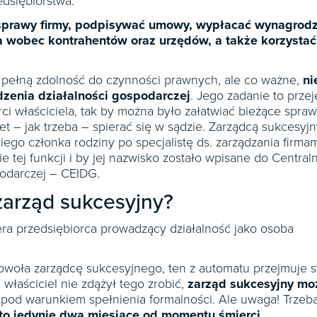
dsiębiorstwa.
sprawy firmy, podpisywać umowy, wypłacać wynagrod
 wobec kontrahentów oraz urzędów, a także korzystać
 pełną zdolność do czynności prawnych, ale co ważne,
ni
zenia działalności gospodarczej
. Jego zadanie to przej
i właściciela, tak by można było załatwiać bieżące spraw
et – jak trzeba – spierać się w sądzie. Zarządcą sukcesyj
ego członka rodziny po specjalistę ds. zarządzania firmam
e tej funkcji i by jej nazwisko zostało wpisane do Central
podarczej – CEIDG.
zarząd sukcesyjny?
era przedsiębiorca prowadzący działalność jako osoba
owoła zarządcę sukcesyjnego, ten z automatu przejmuje s
i właściciel nie zdążył tego zrobić,
zarząd sukcesyjny mo
pod warunkiem spełnienia formalności. Ale uwaga! Trzeb
to jedynie dwa miesiące od momentu śmierci