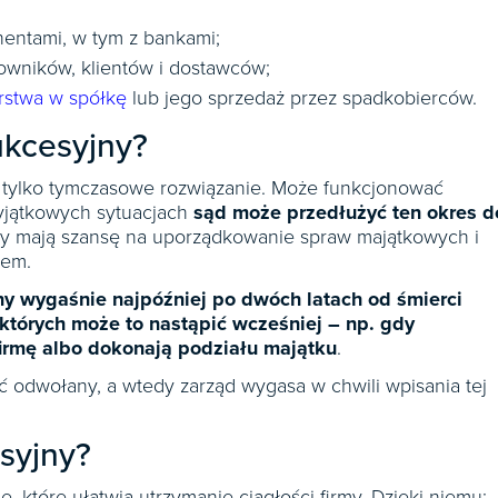
entami, w tym z bankami;
wników, klientów i dostawców;
orstwa w spółkę
lub jego sprzedaż przez spadkobierców.
ukcesyjny?
o tylko tymczasowe rozwiązanie. Może funkcjonować
yjątkowych sytuacjach
sąd może przedłużyć ten okres d
rcy mają szansę na uporządkowanie spraw majątkowych i
wem.
ny wygaśnie najpóźniej po dwóch latach od śmierci
w których może to nastąpić wcześniej – np. gdy
irmę albo dokonają podziału majątku
.
 odwołany, a wtedy zarząd wygasa w chwili wpisania tej
syjny?
, które ułatwia utrzymanie ciągłości firmy. Dzięki niemu: