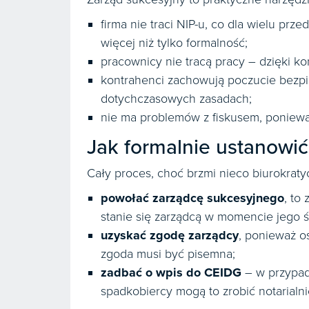
firma nie traci NIP-u, co dla wielu prz
więcej niż tylko formalność;
pracownicy nie tracą pracy – dzięki kon
kontrahenci zachowują poczucie bezpi
dotychczasowych zasadach;
nie ma problemów z fiskusem, poniew
Jak formalnie ustanowić
Cały proces, choć brzmi nieco biurokratyc
powołać zarządcę sukcesyjnego
, to
stanie się zarządcą w momencie jego ś
uzyskać zgodę zarządcy
, ponieważ o
zgoda musi być pisemna;
zadbać o wpis do CEIDG
– w przypad
spadkobiercy mogą to zrobić notarialn