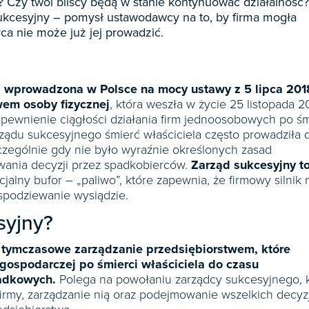
e? Czy twoi bliscy będą w stanie kontynuować działalność?
sukcesyjny – pomysł ustawodawcy na to, by firma mogła
ca nie może już jej prowadzić.
a wprowadzona w Polsce na mocy ustawy z 5 lipca 2018
wem osoby fizycznej
, która weszła w życie 25 listopada 20
apewnienie ciągłości działania firm jednoosobowych po śm
rządu sukcesyjnego śmierć właściciela często prowadziła 
szczególnie gdy nie było wyraźnie określonych zasad
wania decyzji przez spadkobierców.
Zarząd sukcesyjny t
cjalny bufor – „paliwo”, które zapewnia, że firmowy silnik 
spodziewanie wysiądzie.
syjny?
 tymczasowe zarządzanie przedsiębiorstwem, które
gospodarczej po śmierci właściciela do czasu
padkowych.
Polega na powołaniu zarządcy sukcesyjnego, 
irmy, zarządzanie nią oraz podejmowanie wszelkich decyzj