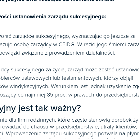
ości ustanowienia zarządu sukcesyjnego:
ołać zarządcę sukcesyjnego, wyznaczając go jeszcze za
azuje osobę zarządcy w CEIDG. W razie jego śmierci zarz
bowiązki związane z prowadzeniem działalności.
ządcy sukcesyjnego za życia, zarząd może zostać ustanowi
obierców ustawowych lub testamentowych, którzy objęli
erców windykacyjnych. Warunkiem jest jednak uzyskanie z
oszący co najmniej 85 proc. w prawach do przedsiębiorst
jny jest tak ważny?
ie dla firm rodzinnych, które często stanowią dorobek ży
 prowadzić do chaosu w przedsiębiorstwie, utraty klientów, 
ści. Wprowadzenie zarządu sukcesyjnego pozwala na płyn