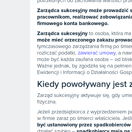
potrzebnych do zachowania wartości prze
Zarządca sukcesyjny może prowadzić 
pracownikom, realizować zobowiązania
firmowego konta bankowego.
Zarządca sukcesyjny
to osoba, która ma
może mieć orzeczonego zakazu prowad
tymczasowego zarządzania firmą po śmierc
rozliczać podatki,
zawierać umowy
, a naw
może być każda zaufana osoba – od bliski
Ważne jednak, by zgodziła się na pełnieni
Ewidencji i Informacji o Działalności Gos
Kiedy powoływany jest 
Zarząd sukcesyjny aktywuje się, gdy umi
fizyczna.
Jeżeli przedsiębiorca z wyprzedzeniem p
w firmie zaraz po śmierci właściciela. Jeśl
być ustanowiony przez spadkobierców
działać szybko –
spadkobiercy mają na 