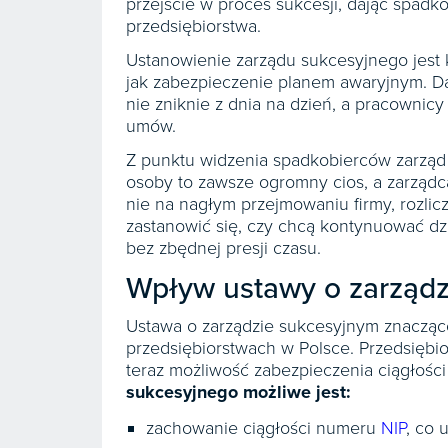
przejście w proces sukcesji, dając spadk
przedsiębiorstwa.
Ustanowienie zarządu sukcesyjnego jest k
jak zabezpieczenie planem awaryjnym. Da
nie zniknie z dnia na dzień, a pracownic
umów.
Z punktu widzenia spadkobierców zarząd 
osoby to zawsze ogromny cios, a zarządca
nie na nagłym przejmowaniu firmy, rozli
zastanowić się, czy chcą kontynuować dzi
bez zbędnej presji czasu.
Wpływ ustawy o zarząd
Ustawa o zarządzie sukcesyjnym znacząco
przedsiębiorstwach w Polsce. Przedsięb
teraz możliwość zabezpieczenia ciągłośc
sukcesyjnego możliwe jest:
zachowanie ciągłości numeru
NIP
, co 