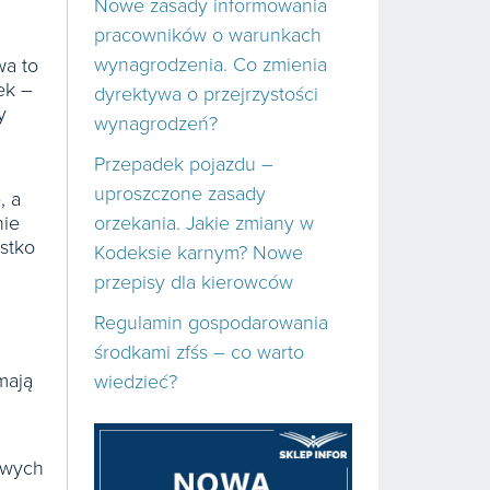
Nowe zasady informowania
pracowników o warunkach
wynagrodzenia. Co zmienia
wa to
ek –
dyrektywa o przejrzystości
y
wynagrodzeń?
Przepadek pojazdu –
uproszczone zasady
, a
nie
orzekania. Jakie zmiany w
stko
Kodeksie karnym? Nowe
przepisy dla kierowców
Regulamin gospodarowania
środkami zfśs – co warto
mają
wiedzieć?
owych