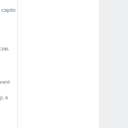
o często
czas.
urent
i, a