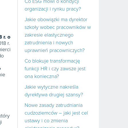
Co ESG mówi o kondycji
organizacji i rynku pracy?
Jakie obowiązki ma dyrektor
szkoły wobec pracowników w
zakresie elastycznego
 r. o
zatrudnienia i nowych
18 r.
ierci
uprawnień pracowniczych?
do
Co blokuje transformację
o
funkcji HR i czy zawsze jest
nie
ona konieczna?
Jakie wytyczne nakreśla
dyrektywa drugiej szansy?
Nowe zasady zatrudniania
cudzoziemców – jaki jest cel
który
ustawy i co zmienia
i