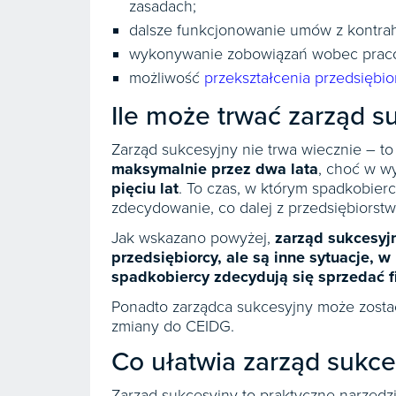
zasadach;
dalsze funkcjonowanie umów z kontrah
wykonywanie zobowiązań wobec praco
możliwość
przekształcenia przedsiębi
Ile może trwać zarząd s
Zarząd sukcesyjny nie trwa wiecznie – t
maksymalnie przez dwa lata
, choć w w
pięciu lat
. To czas, w którym spadkobie
zdecydowanie, co dalej z przedsiębiorst
Jak wskazano powyżej,
zarząd sukcesyj
przedsiębiorcy, ale są inne sytuacje, 
spadkobiercy zdecydują się sprzedać f
Ponadto zarządca sukcesyjny może zostać
zmiany do CEIDG.
Co ułatwia zarząd sukce
Zarząd sukcesyjny to praktyczne narzędzie