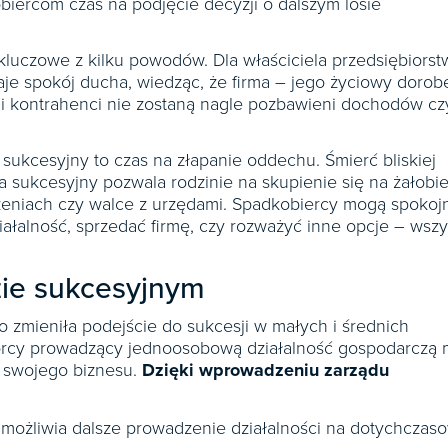
obiercom czas na podjęcie decyzji o dalszym losie
luczowe z kilku powodów. Dla właściciela przedsiębiorst
je spokój ducha, wiedząc, że firma – jego życiowy dorob
y i kontrahenci nie zostaną nagle pozbawieni dochodów cz
sukcesyjny to czas na złapanie oddechu. Śmierć bliskiej
 sukcesyjny pozwala rodzinie na skupienie się na żałobie
czeniach czy walce z urzędami. Spadkobiercy mogą spokoj
ałalność, sprzedać firmę, czy rozważyć inne opcje – wszy
zie sukcesyjnym
 zmieniła podejście do sukcesji w małych i średnich
iorcy prowadzący jednoosobową działalność gospodarczą 
i swojego biznesu.
Dzięki wprowadzeniu zarządu
umożliwia dalsze prowadzenie działalności na dotychczas