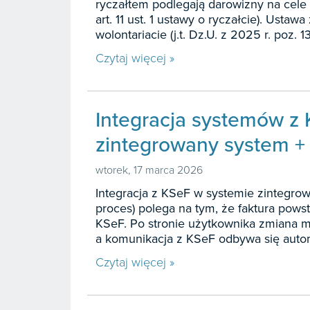
ryczałtem podlegają darowizny na cele po
Prom
Cena:
Prawo Pracy i ZUS
119
art. 11 ust. 1 ustawy o ryczałcie). Ustaw
Dwa m
wolontariacie (j.t. Dz.U. z 2025 r. poz.
Rachunkowość i finanse
gr
199 z
Prom
Czytaj więcej »
219 zł
z
Cena:
zamiast
2
Rachunkowość budżetowa
50% 
198 zł
49,50 
Podatki
79 zł
za
99
Integracja systemów z
536,
Cena:
Biura rachunkowe
89
z
zamias
Cena:
Prom
zamia
zintegrowany system 
1278,
Samorząd i administracja
zamias
1
Cena:
zamiast
wtorek, 17 marca 2026
zł
zamia
INFORLEX
Integracja z KSeF w systemie zintegro
z
Oprogramowanie
proces) polega na tym, że faktura pows
KSeF. Po stronie użytkownika zmiana m
Zarządzanie i HRM
a komunikacja z KSeF odbywa się automa
Czytaj więcej »
Prawo gospodarcze
Prawo dla każdego