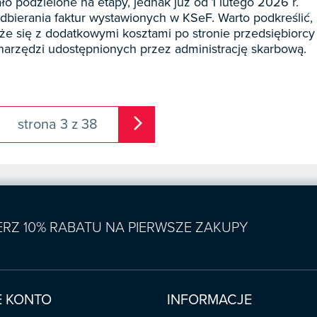
o podzielone na etapy, jednak już od 1 lutego 2026 r.
dbierania faktur wystawionych w KSeF. Warto podkreślić,
że się z dodatkowymi kosztami po stronie przedsiębiorcy
arzędzi udostępnionych przez administrację skarbową.
arrow_forward_ios
strona 3 z 38
IERZ 10% RABATU NA PIERWSZE ZAKUPY
 KONTO
INFORMACJE