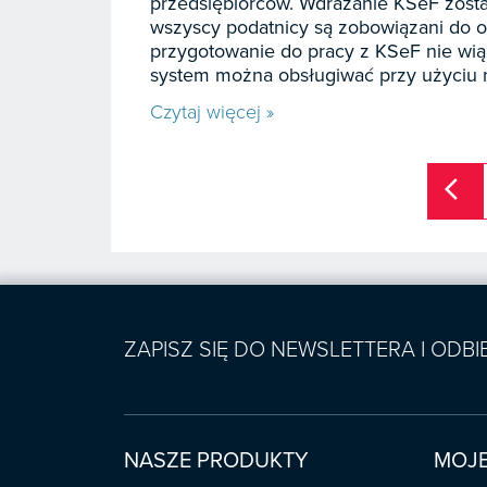
przedsiębiorców. Wdrażanie KSeF został
wszyscy podatnicy są zobowiązani do o
przygotowanie do pracy z KSeF nie wią
system można obsługiwać przy użyciu n
Czytaj więcej »
arrow_back_ios
ZAPISZ SIĘ DO NEWSLETTERA I ODB
NASZE PRODUKTY
MOJE