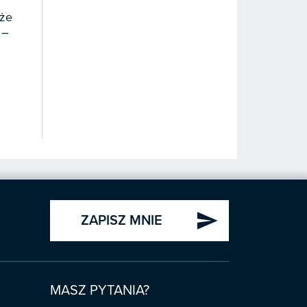
 że
 –
send
ZAPISZ MNIE
MASZ PYTANIA?